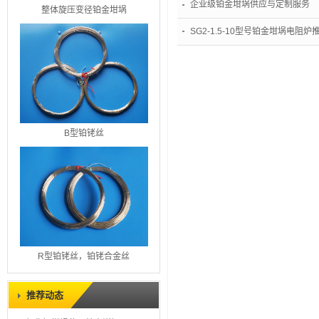
企业级铂金坩埚供应与定制服务
整体旋压变径铂金坩埚
SG2-1.5-10型号铂金坩埚电
B型铂铑丝
R型铂铑丝，铂铑合金丝
推荐动态