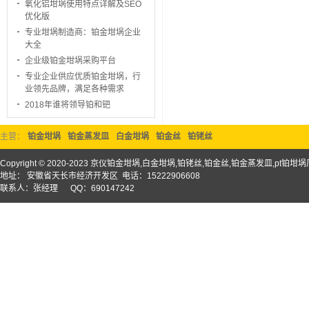
氧化铝坩埚使用特点详解及SEO
优化版
专业坩埚制造商：铂金坩埚企业
大全
企业级铂金坩埚采购平台
专业企业供应优质铂金坩埚，行
业领先品牌，满足各种需求
2018年谁将领导铂和钯
主营：
铂金坩埚
铂金蒸发皿
白金坩埚
铂金丝
铂铑丝
Copyright © 2020-2023 京仪铂金坩埚,白金坩埚,铂铑丝,铂金丝,铂金蒸发皿,pt铂
地址： 安徽省天长市经济开发区 电话：15222906608
联系人：张经理 QQ：690147242