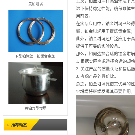
其次，铂金坩埚在高温环境下具
黄铂坩埚
温下保持稳定性能，确保晶体生
用前景。
在实际应用中，铂金坩埚已经得
域，铂金坩埚用于提炼贵金属；
此外，铂金坩埚还广泛应用于高
提供了可靠的实验设备。
那么，如何选择合适的铂金坩埚
R型铂铑丝，铂铑合金丝
1. 根据实际需求选择合适的规
2. 关注产品的质量认证和售后
3. 考虑产品的性价比。
总之，铂金坩埚凭借其优异的性
金坩埚将继续发挥其重要作用。
黄铂异型坩埚
推荐动态