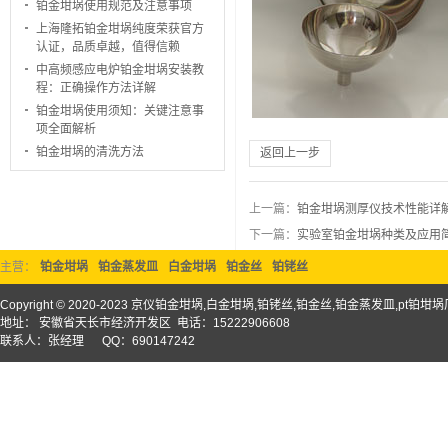
铂金坩埚使用规范及注意事项
上海隆拓铂金坩埚纯度荣获官方
认证，品质卓越，值得信赖
中高频感应电炉铂金坩埚安装教
程：正确操作方法详解
铂金坩埚使用须知：关键注意事
项全面解析
铂金坩埚的清洗方法
返回上一步
上一篇：
铂金坩埚测厚仪技术性能详
下一篇：
实验室铂金坩埚种类及应用
主营：
铂金坩埚
铂金蒸发皿
白金坩埚
铂金丝
铂铑丝
Copyright © 2020-2023 京仪铂金坩埚,白金坩埚,铂铑丝,铂金丝,铂金蒸发皿,pt铂
地址： 安徽省天长市经济开发区 电话：15222906608
联系人：张经理 QQ：690147242