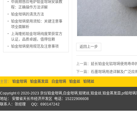
中高频感应电炉铂金坩埚安装教
程：正确操作方法详解
铂金坩埚的清洗方法
铂金坩埚使用须知：关键注意事
项全面解析
上海隆拓铂金坩埚纯度荣获官方
认证，品质卓越，值得信赖
铂金坩埚使用规范及注意事项
返回上一步
上一篇：
延长铂金化铝坩埚使用寿命
下一篇：
石墨坩埚用途详解及广泛应
主营：
铂金坩埚
铂金蒸发皿
白金坩埚
铂金丝
铂铑丝
Copyright © 2020-2023 京仪铂金坩埚,白金坩埚,铂铑丝,铂金丝,铂金蒸发皿,pt铂
地址： 安徽省天长市经济开发区 电话：15222906608
联系人：张经理 QQ：690147242