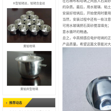
在石棉布和坩埚之间放入石英砂
R型铂铑丝，铂铑合金丝
的杂质。最后，用水玻璃、粘土
安装好坩埚后，开始使用时要用小
当然，安装过程中还有一些注意
可用水玻璃把石英砂搅湿填充；
意水循环的畅通。
总之，中高频感应电炉坩埚的正
产品质量。希望这篇文章能对大
黄铂坩埚
黄铂异型坩埚
推荐动态