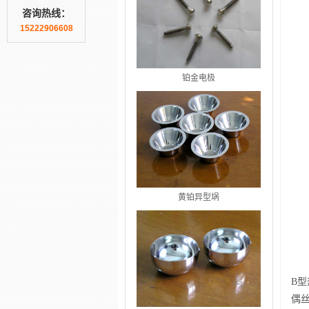
咨询热线：
15222906608
铂金电极
黄铂异型埚
B型
偶丝