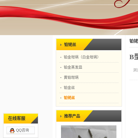
铂铑
铂铑丝
B
铂金坩埚（白金坩埚）
铂金蒸发皿
浏
黄铂坩埚
铂金丝
铂铑丝
推荐产品
在线客服
QQ咨询