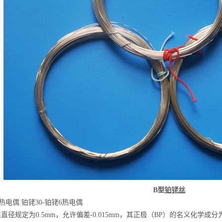
B型
铂铑丝
热电偶 铂铑30-铂铑6热电偶
直径规定为0.5mm，允许偏差-0.015mm，其正极（BP）的名义化学成