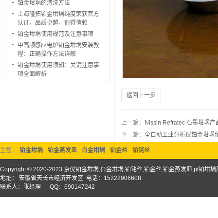
铂金坩埚的清洗方法
上海隆拓铂金坩埚纯度荣获官方
认证，品质卓越，值得信赖
铂金坩埚使用规范及注意事项
中高频感应电炉铂金坩埚安装教
程：正确操作方法详解
铂金坩埚使用须知：关键注意事
项全面解析
返回上一步
上一篇：
Nissin Refratec 石墨
下一篇：
全自动工业分析仪铂金坩埚
主营：
铂金坩埚
铂金蒸发皿
白金坩埚
铂金丝
铂铑丝
Copyright © 2020-2023 京仪铂金坩埚,白金坩埚,铂铑丝,铂金丝,铂金蒸发皿,pt铂
地址： 安徽省天长市经济开发区 电话：15222906608
联系人：张经理 QQ：690147242