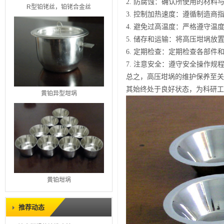
2. 防腐蚀：确认所使用的材
R型铂铑丝，铂铑合金丝
3. 控制加热速度：遵循制造
4. 避免过高温度：严格遵守
5. 储存和运输：将高压坩埚
6. 定期检查：定期检查各部
7. 注意安全：遵守安全操作
总之，高压坩埚的维护保养至关
其始终处于良好状态，为科研工
黄铂异型坩埚
黄铂坩埚
推荐动态