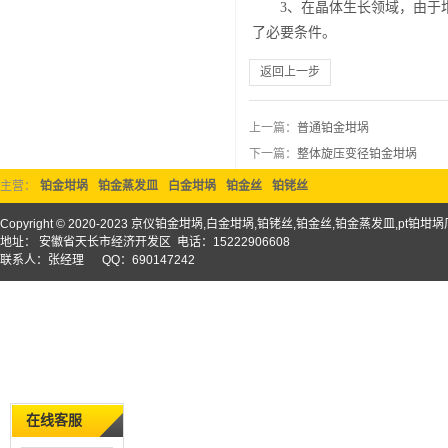
3、在晶体生长领域，由于坩
了必要条件。
返回上一步
上一篇：
普通铂金坩埚
下一篇：
整体旋压变径铂金坩埚
主营：
铂金坩埚
铂金蒸发皿
白金坩埚
铂金丝
铂铑丝
Copyright © 2020-2023 京仪铂金坩埚,白金坩埚,铂铑丝,铂金丝,铂金蒸发皿,pt铂
地址： 安徽省天长市经济开发区 电话：15222906608
联系人：张经理 QQ：690147242
在线客服