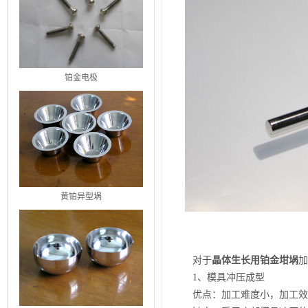
铂金电极
黄铂异型埚
对于
晶体生长用铂金坩埚
加
1、模具冲压成型
优点：加工难度小，加工效