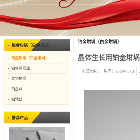
铂金坩埚（白金坩埚）
铂金坩埚（白金坩埚）
晶体生长用铂金坩埚
铂金坩埚（白金坩埚）
铂金蒸发皿
浏览次数：
时间：2020-06-18
黄铂坩埚
铂金丝
铂铑丝
推荐产品