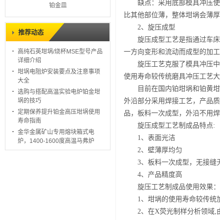
缺点：采用底部模具冲压使铂
铂金皿
比其他部位薄，整体坩埚会薄厚
2、旋压成型
推荐动态
旋压成型工艺是指通过车床旋
一方向变形和流动而成型的加工
高纯石英坩埚/烧杯MSE型号产品
详细介绍
旋压工艺克服了模具冲压中只
坩埚电阻炉安装要点及注意事项
使用寿命较传统磨具冲压工艺大
大全
目前在国内铂坩埚和铂黄坩埚
选购与搭配高温实验电炉铂金坩
外沿部分采用焊接工艺，产品质
埚的技巧
定期保养提升铂金高压坩埚使用
品，板料一次成型，外沿不用焊
寿命指南
旋压成型工艺制成品特点:
金华金属矿山专用熔块箱式电
1、表面光洁
炉，1400-1600度高温马弗炉
2、壁薄厚均匀
3、板料一次成型，无接缝
4、产品精度高
旋压工艺制成品使用效果：
1、坩埚的使用寿命较传统加
2、在X荧光制样分析领域,