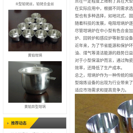
点在一定程度上限制了其在大型
R型铂铑丝，铂铑合金丝
在实际应用中，根据不同需求选
型也有多种选择，如地坑式、固
随着科技的发展，电阻坩埚炉逐
尽管坩埚炉在中小型有色合金加
炉、回转炉和感应炉等新型设备
近年来，为了节省能源和保护环
油、煤气等清洁能源的趋势日益
黄铂坩埚
对于小型保温炉而言，通过陶瓷
效率，还降低了生产成本。
总之，坩埚炉作为一种传统的熔
型熔炼设备的出现为行业带来了
适应市场需求和提高竞争力。
黄铂异型坩埚
推荐动态