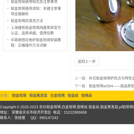
铂金坩埚使用规范及注意事项
铂金坩埚使用须知：关键注意事
项全面解析
铂金坩埚的清洗方法
上海隆拓铂金坩埚纯度荣获官方
认证，品质卓越，值得信赖
中高频感应电炉铂金坩埚安装教
程：正确操作方法详解
返回上一步
上一篇：
井式铂金坩埚炉优点与特性
下一篇：
铂金坩埚wi584——高品
主营：
铂金坩埚
铂金蒸发皿
白金坩埚
铂金丝
铂铑丝
Copyright © 2020-2023 京仪铂金坩埚,白金坩埚,铂铑丝,铂金丝,铂金蒸发皿,pt铂
地址： 安徽省天长市经济开发区 电话：15222906608
联系人：张经理 QQ：690147242