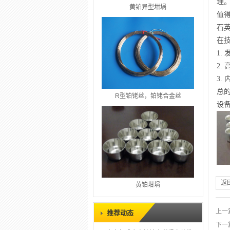
理
黄铂异型坩埚
值
石
在
1.
2
3.
总
R型铂铑丝，铂铑合金丝
设
返
黄铂坩埚
上一
推荐动态
下一