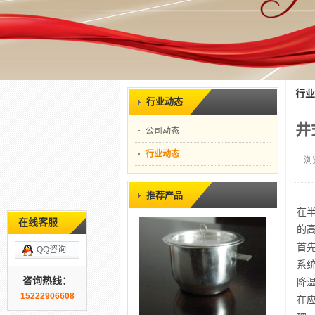
行业
行业动态
井
公司动态
行业动态
浏
推荐产品
在
在线客服
的
首
QQ咨询
系
咨询热线：
降
15222906608
在