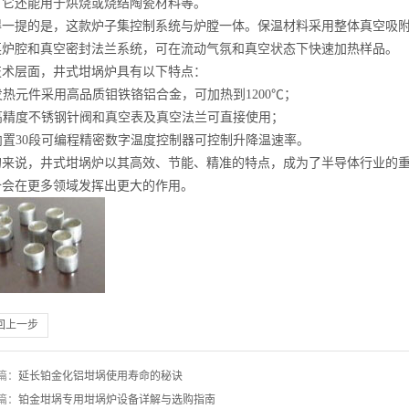
。它还能用于烘烧或烧结陶瓷材料等。
得一提的是，这款炉子集控制系统与炉膛一体。保温材料采用整体真空吸
英炉腔和真空密封法兰系统，可在流动气氛和真空状态下快速加热样品。
技术层面，井式坩埚炉具有以下特点：
 发热元件采用高品质钼铁铬铝合金，可加热到1200℃；
. 高精度不锈钢针阀和真空表及真空法兰可直接使用；
 内置30段可编程精密数字温度控制器可控制升降温速率。
的来说，井式坩埚炉以其高效、节能、精准的特点，成为了半导体行业的
备会在更多领域发挥出更大的作用。
回上一步
篇：
延长铂金化铝坩埚使用寿命的秘诀
篇：
铂金坩埚专用坩埚炉设备详解与选购指南