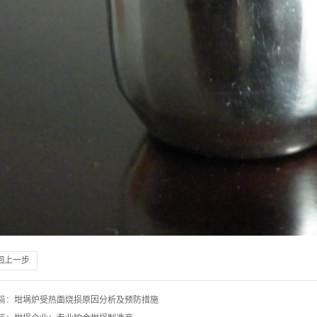
回上一步
篇：
坩埚炉受热面烧损原因分析及预防措施