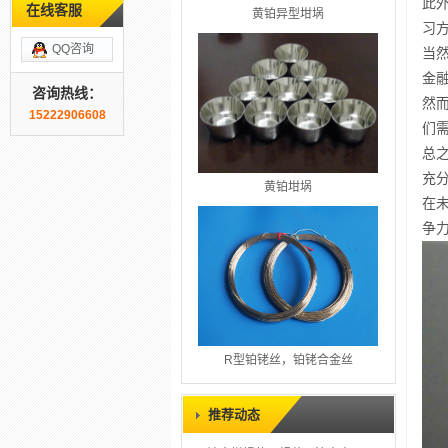
此
在线客服
黄铂异型坩埚
习
QQ咨询
当
金
咨询热线：
然
15222906608
们
总
充
黄铂坩埚
在
争
R型铂铑丝，铂铑合金丝
推荐动态