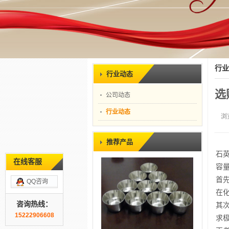
行业
行业动态
选
公司动态
行业动态
浏
推荐产品
石
在线客服
容
首
QQ咨询
在
咨询热线：
其
15222906608
求