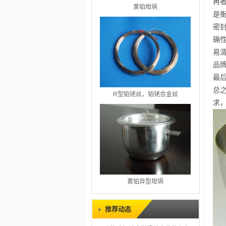
再
黄铂坩埚
是
密
确
易
品
最
总
R型铂铑丝，铂铑合金丝
求
黄铂异型坩埚
推荐动态