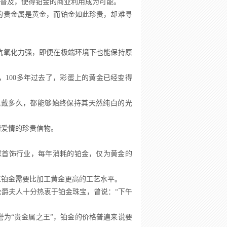
技术的普及，使得铂金的商业利用成为可能。
的贵金属是黄金，而铂金如此珍贵，却难寻
，抗氧化力强，即便在极端环境下也能保持原
，100多年过去了，彩蛋上的黄金已经变得
佩戴多久，都能够始终保持其天然纯白的光
情爱情的珍贵信物。
球首饰行业，每年消耗的铂金，仅为黄金的
工铂金需要比加工黄金更高的工艺水平。
爵夫人十分热衷于铂金珠宝，曾说：“下午
为“贵金属之王”，铂金的价格普遍来说要