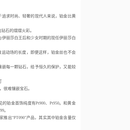
于追求时尚、轻奢的现代人来说，铂金比黄
出钻石的熠熠火彩。
图为伊丽莎白王后和少女时期的现任伊丽莎白
米标准运动场的长度，即便这样，铂金丝也不会
镶嵌每一颗钻石，给予恒久的保护，又能较
钉
，很难镶嵌宝石。
金首饰纯度有Pt900、Pt950。和黄金
99。
推出“PT090”产品，其实其中铂金含量仅