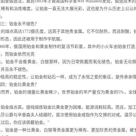
铂金锻造法，直到1803年才被英国科学家WH Wallaston发现，锻造
量稀有和冶炼难度，让铂金一直无法大展光彩，这也是为什么历史上公认
迹。
相三：铂金永不褪色？
金的熔点高达1772摄氏度，远高于其他贵金属。它不仅耐热，而且耐酸
的形态，因此还被用于制作宇航服。
1900年，俄国用铂金和黄金制作的复活节彩蛋，其中的小火车由铂金打造
淡，而铂金依然光亮
此，铂金不会像黄金、白银那样，因为日常佩戴而氧化褪色，铂金无论
，并且永不褪色。
种极高的稳定性，让铂金和钻石一样，成为了永恒之爱的象征，是传承亲
相四：铂金比黄金贵？
自然界，铂金的储量比黄金稀少，世界铂金的年产量仅为黄金的5%，全
。
上铂金熔点高，提纯熔炼铂金比黄金更为困难，能源消耗较高。而且，加
温莎公爵与辛普森夫人结婚时，首次使用铂金戒指作为交换的对戒。温莎公
点过后，你应该佩戴铂金。”
此，铂金是一种比黄金、白银等贵金属更为稀有、更加珍贵的贵金属，被誉