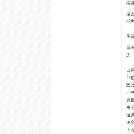
纯
是
褪
重
首
志
白色
但
因
△
真
由
但
铂
下