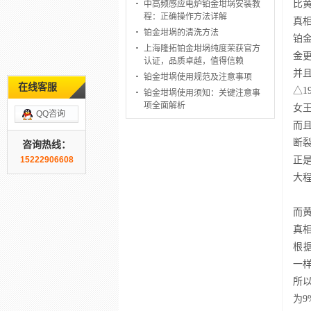
比
中高频感应电炉铂金坩埚安装教
程：正确操作方法详解
真
铂金坩埚的清洗方法
铂
上海隆拓铂金坩埚纯度荣获官方
金
认证，品质卓越，值得信赖
并
铂金坩埚使用规范及注意事项
在线客服
△
铂金坩埚使用须知：关键注意事
项全面解析
女
QQ咨询
而
断
咨询热线：
正
15222906608
大
而
真
根据
一样
所以
为