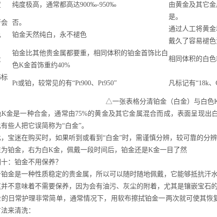
度
纯度极高，通常都高达900‰-950‰
由黄金及其它金
是。
否会
否。
通过人工将黄金
色
铂金天然纯白，永不褪色
戴久了容易褪色
铂金比其他贵金属都要重，相同体积的铂金首饰比白
量
相同体积的白色
色K金首饰重约40%
饰标
Pt或铂，较常见的有“Pt900、Pt950”
凡标记有“18k
△一张表格分清铂金（白金）与白色
K金是一种合金，通常由75%的黄金及其它金属混合而成，表面呈现出白色，
也有些人把它误简称为“白金”。
此，宝迷在购买时，如果听到或看到“白金”时，需谨慎分辨，较可靠的分
左为铂金，右为白K金，佩戴一段时间后，铂金还是K金一目了然
相十：铂金不用保养？
于铂金是一种性质稳定的贵金属，所以可以随时随地佩戴，它能够抵抗汗
这并不意味着不需要保养，因为会有油污、灰尘的附着，尤其是镶嵌宝石
金的日常护理非常简单，通常情况下，用软布擦拭铂金一两次就可使其恢
方法来清洗：