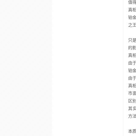
值
真
铂
之
只
的
真
由
铂
由
真
市
区
其
方
本