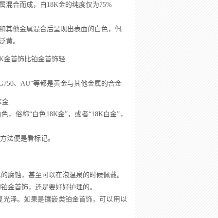
属混合而成，白18K金的纯度仅为75%
和其他金属混合后呈现出表面的白色，佩
泛黄。
K金首饰比铂金首饰轻
、G750、AU”等都是黄金与其他金属的合金
K金
俗称“白色18K金”，或者“18K白金”，
辨方法便是看标记。
水的腐蚀，甚至可以在泡温泉的时候佩戴。
的铂金首饰，还是要好好护理的。
复光泽。如果是镶嵌类铂金首饰，可以用以