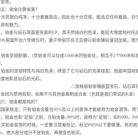
黄金贵。
相五：铂金比黄金美？
金光亮银白纯净，十分素雅高洁，因此也十分百搭，能适应任何着装，对
更具有魅力。
且，铂金与钻石简直是完美的CP，其天然纯白的色泽，能较大限度地衬托
1936英国乔治六世继位时，妻子伊丽莎白王后便以铂金镶钻皇冠加冕，
王
且铂金坚韧耐磨，1克铂金可以拉成1,600米的铂金丝，相当于2个800
裂。
是铂金的坚韧特性与纯白色泽，缔造了它与钻石的完美搭配，既能牢固地
程度地彰显钻石的光彩。
△宝格丽铂金镶嵌蓝宝石、钻石耳
黄金因为质地较软，如果不与其他金属制成合金（也就是我们常说的K金）
相六：铂金都是纯的？
国家规定，只有铂金含量在85%及以上的首饰才能被称为铂金首饰，常见的铂
，铂金也有“足铂”之别，当铂含量≥99%时，就称为“足铂”，如Pt990、Pt9
买铂金首饰的时候，一定要注意看标记，标记Pt850以下要慎重。有的商家
9%，绝大部分成分不是铂金，再便宜也别买。