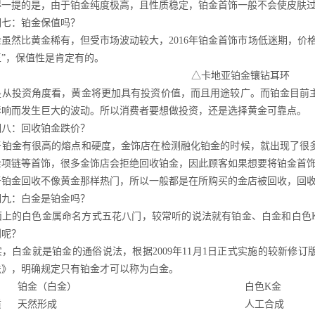
得一提的是，由于铂金纯度极高，且性质稳定，铂金首饰一般不会使皮肤过
相七：铂金保值吗？
金虽然比黄金稀有，但受市场波动较大，2016年铂金首饰市场低迷期，价
王”，保值性是肯定有的。
△卡地亚铂金镶钻耳环
是从投资角度看，黄金将更加具有投资价值，而且用途较广。而铂金目前
影响而发生巨大的波动。所以消费者要想做投资，还是选择黄金可靠点。
相八：回收铂金跌价？
于铂金有很高的熔点和硬度，金饰店在检测融化铂金的时候，就出现了很
金项链等首饰，很多金饰店会拒绝回收铂金，因此顾客如果想要将铂金首
于铂金回收不像黄金那样热门，所以一般都是在所购买的金店被回收，回收
相九：白金是铂金吗？
面上的白色金属命名方式五花八门，较常听的说法就有铂金、白金和白色
别呢？
实，白金就是铂金的通俗说法，根据2009年11月1日正式实施的较新修
法》，明确规定只有铂金才可以称为白金。
铂金（白金）
白色K金
质
天然形成
人工合成