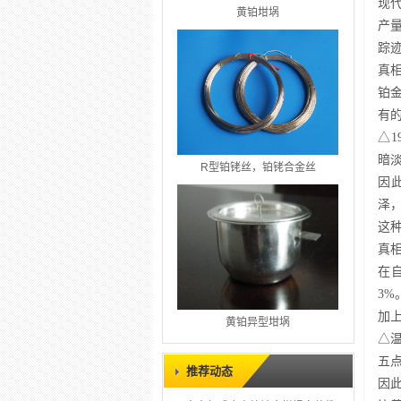
现代
黄铂坩埚
产
踪
真
铂
有
△
暗
R型铂铑丝，铂铑合金丝
因
泽
这
真
在
3%
加
黄铂异型坩埚
△
五
推荐动态
因