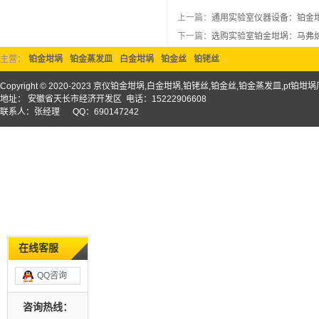
上一篇：
通用实验室仪器设备：铂金
下一篇：
选购实验室铂金坩埚：马弗
主营：
铂金坩埚
铂金蒸发皿
白金坩埚
铂金丝
铂铑丝
Copyright © 2020-2023 京仪铂金坩埚,白金坩埚,铂铑丝,铂金丝,铂金蒸发皿,pt铂
地址： 安徽省天长市经济开发区 电话：15222906608
联系人：张经理 QQ：690147242
在线客服
QQ咨询
咨询热线：