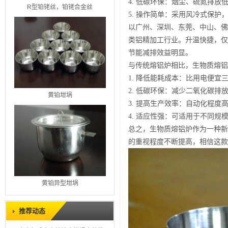
4. 低碳环保：烟尘、硫氮排放低
R型铂铑丝，铂铑合金丝
5. 操作简单：采用风冷式保
以广州、深圳、东莞、中山、佛
类铝精加工行业。升温快捷，仅
节能减排效益明显。
与传统熔铝炉相比，生物质熔铝
1. 降低能耗成本：比用电便宜
2. 低碳环保：减少二氧化碳排
黄铂坩埚
3. 提高生产效率：自动化程度
4. 适应性强：可适用于不同规
总之，生物质熔铝炉作为一种新
的重视程度不断提高，相信这款
黄铂异型坩埚
推荐动态