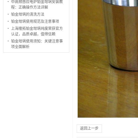
中高频感应电炉铂金坩埚安装教
程：正确操作方法详解
铂金坩埚的清洗方法
铂金坩埚使用规范及注意事项
上海隆拓铂金坩埚纯度荣获官方
认证，品质卓越，值得信赖
铂金坩埚使用须知：关键注意事
项全面解析
返回上一步